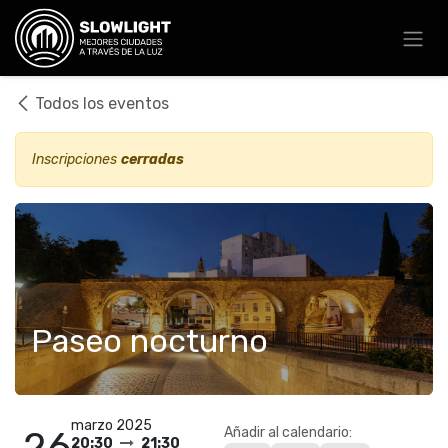
Ir al contenido
Todos los eventos
Inscripciones
cerradas
Paseo nocturno
marzo 2025
Añadir al calendario:
26
20:30
21:30