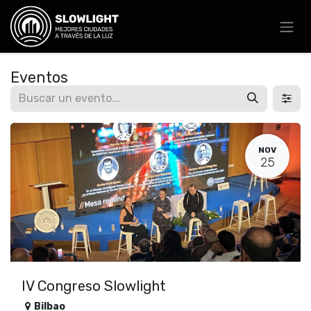
Ir al contenido
Eventos
NOV
25
IV Congreso Slowlight
Bilbao